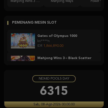
Mahjong Wins 3 – Black Scatter
Mahjong Ways
Poker Win
PEMENANG MESIN SLOT
Gates of Olympus 1000
kri****n
IDR
1,866,890.00
Mahjong Wins 3 – Black Scatter
caztel****2
IDR
1,093,050.00
NEX4D POOLS DAY
Starlight Princess
merp****1
6315
IDR
1,091,600.00
Gates of Olympus 1000
Sab, 08-Agt-2026 00.00.00
sahrul****8