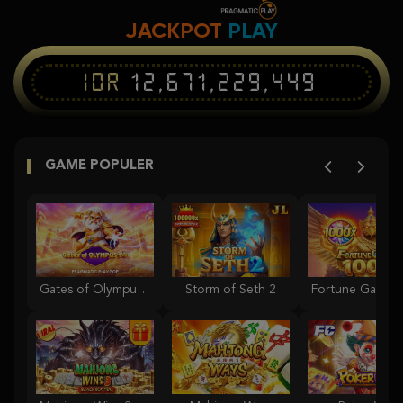
JACKPOT
PLAY
IDR
12,671,229,449
GAME POPULER
Gates of Olympus POP
Storm of Seth 2