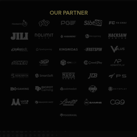
OUR PARTNER