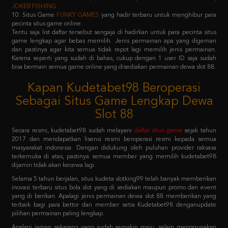
10. Situs Game
FUNKY GAMES
yang hadir terbaru untuk menghibur para
pecinta situs game online.
Tentu saja list daftar tersebut sengaja di hadirkan untuk para pecinta situs
game lengkap agar bebas memilih. Jenis permainan apa yang digemari
dan pastinya agar kita semua tidak repot lagi memilih jenis permainan.
Karena seperti yang sudah di bahas, cukup dengan 1 user ID saja sudah
bisa bermain semua game online yang disediakan permainan dewa slot 88.
Kapan Kudetabet98 Beroperasi
Sebagai Situs Game Lengkap Dewa
Slot 88
Secara resmi, kudetabet98 sudah melayani
daftar situs game
sejak tahun
2017 dan mendapatkan lisensi resmi beroperasi resmi kepada semua
masyarakat indonesia. Dengan didukung oleh puluhan provider raksasa
terkemuka di atas, pastinya semua member yang memilih kudetabet98
dijamin tidak akan kecewa lagi.
Selama 5 tahun berjalan, situs kudeta slotking99 telah banyak memberikan
inovasi terbaru situs bola slot yang di sediakan maupun promo dan event
yang di berikan. Apalagi jenis permainan dewa slot 88 memberikan yang
terbaik bagi para bettor dan member setia Kudetabet98 denganupdate
pilihan permainan paling lengkap.
Apalagi jaman sekarang yang sudah semakin maju, selain menggunakan
transaksi via metode bank bisa juga menggunakan E wallet . Bersama