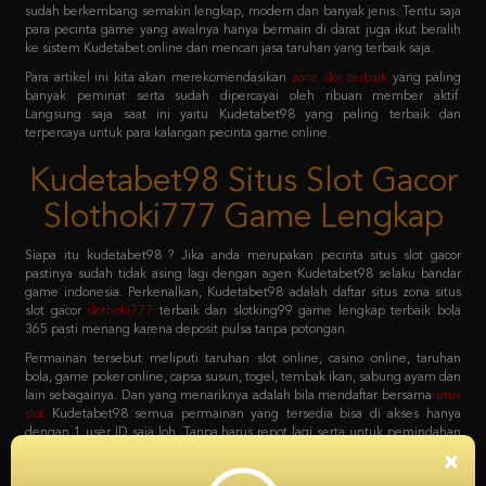
para pecinta game yang awalnya hanya bermain di darat juga ikut beralih
ke sistem Kudetabet online dan mencari jasa taruhan yang terbaik saja.
Para artikel ini kita akan merekomendasikan
zona slot terbaik
yang paling
banyak peminat serta sudah dipercayai oleh ribuan member aktif.
Langsung saja saat ini yaitu Kudetabet98 yang paling terbaik dan
terpercaya untuk para kalangan pecinta game online.
Kudetabet98 Situs Slot Gacor
Slothoki777 Game Lengkap
Siapa itu kudetabet98 ? Jika anda merupakan pecinta situs slot gacor
pastinya sudah tidak asing lagi dengan agen Kudetabet98 selaku bandar
game indonesia. Perkenalkan, Kudetabet98 adalah daftar situs zona situs
slot gacor
slothoki777
terbaik dan slotking99 game lengkap terbaik bola
365 pasti menang karena deposit pulsa tanpa potongan.
Permainan tersebut meliputi taruhan slot online, casino online, taruhan
bola, game poker online, capsa susun, togel, tembak ikan, sabung ayam dan
lain sebagainya. Dan yang menariknya adalah bila mendaftar bersama
situs
slot
Kudetabet98 semua permainan yang tersedia bisa di akses hanya
dengan 1 user ID saja loh. Tanpa harus repot lagi serta untuk pemindahan
saldo dari kudetabet game yang berlaku semuanya otomatis dipindahkan.
×
Kenapa Kita Harus