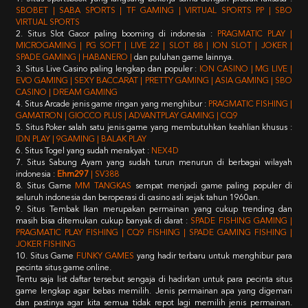
SBOBET | SABA SPORTS | TF GAMING | VIRTUAL SPORTS PP | SBO
VIRTUAL SPORTS
2. Situs Slot Gacor paling booming di indonesia :
PRAGMATIC PLAY |
MICROGAMING | PG SOFT | LIVE 22 | SLOT 88 | ION SLOT | JOKER |
SPADE GAMING | HABANERO |
dan puluhan game lainnya.
3. Situs Live Casino paling lengkap dan populer :
ION CASINO | MG LIVE |
EVO GAMING | SEXY BACCARAT | PRETTY GAMING | ASIA GAMING | SBO
CASINO | DREAM GAMING
4. Situs Arcade jenis game ringan yang menghibur :
PRAGMATIC FISHING |
GAMATRON | GIOCCO PLUS | ADVANTPLAY GAMING | CQ9
5. Situs Poker salah satu jenis game yang membutuhkan keahlian khusus :
IDN PLAY | 9GAMING | BALAK PLAY
6. Situs Togel yang sudah merakyat :
NEX4D
7. Situs Sabung Ayam yang sudah turun menurun di berbagai wilayah
indonesia :
Ehm297
| SV388
8. Situs Game
MM TANGKAS
sempat menjadi game paling populer di
seluruh indonesia dan beroperasi di casino asli sejak tahun 1960an.
9. Situs Tembak Ikan merupakan permainan yang cukup trending dan
masih bisa ditemukan cukup banyak di darat :
SPADE FISHING GAMING |
PRAGMATIC PLAY FISHING | CQ9 FISHING | SPADE GAMING FISHING |
JOKER FISHING
10. Situs Game
FUNKY GAMES
yang hadir terbaru untuk menghibur para
pecinta situs game online.
Tentu saja list daftar tersebut sengaja di hadirkan untuk para pecinta situs
game lengkap agar bebas memilih. Jenis permainan apa yang digemari
dan pastinya agar kita semua tidak repot lagi memilih jenis permainan.