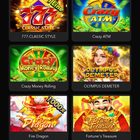
777-CLASSIC STYLE
Crazy ATM
Crazy Money Rolling
OLYMPUS DEMETER
Fire Dragon
Fortune's Treasure