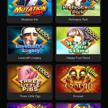
Mutation fish
Prehistoric Park
Lovecraft's Legacy
Happy Fruit Stand
Three Little Pigs
Ennead