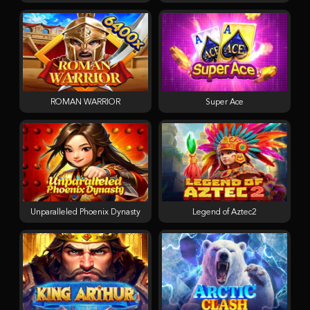
ROMAN WARRIOR
Super Ace
Unparalleled Phoenix Dynasty
Legend of Aztec2