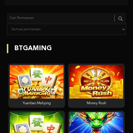
BTGAMING
Yuanbao Mahjong
Money Rush