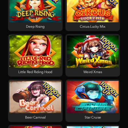
Deep Rising
Circus-Lucky Mix
Little Red Riding Hood
Weird Xmas
Beer Carnival
Star Cruise