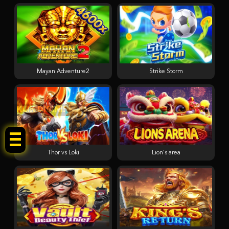
Mayan Adventure2
Strike Storm
KLIK DISINI!
Thor vs Loki
Lion's area