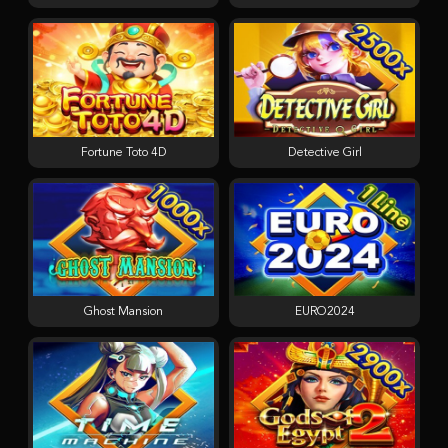
Fortune Toto 4D
Detective Girl
Ghost Mansion
EURO2024