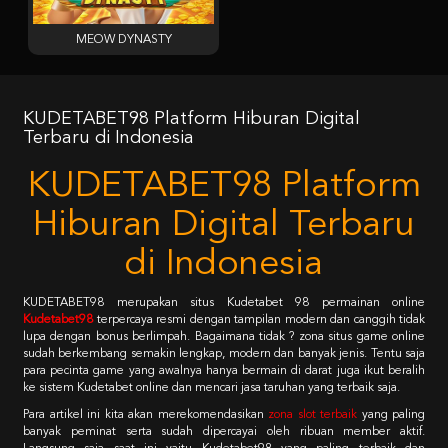
MEOW DYNASTY
KUDETABET98 Platform Hiburan Digital
Terbaru di Indonesia
KUDETABET98 Platform
Hiburan Digital Terbaru
di Indonesia
KUDETABET98 merupakan situs Kudetabet 98 permainan online
Kudetabet98
terpercaya resmi dengan tampilan modern dan canggih tidak
lupa dengan bonus berlimpah. Bagaimana tidak ? zona situs game online
sudah berkembang semakin lengkap, modern dan banyak jenis. Tentu saja
para pecinta game yang awalnya hanya bermain di darat juga ikut beralih
ke sistem Kudetabet online dan mencari jasa taruhan yang terbaik saja.
Para artikel ini kita akan merekomendasikan
zona slot terbaik
yang paling
banyak peminat serta sudah dipercayai oleh ribuan member aktif.