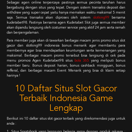
Sebagai agen online terpercaya pastinya semua pecinta taruhan harus
bergabung dengan situs yang tepat. Dengan sistem transaksi deposit dan
withdraw yang super cepat yaitu hanya memakan waktu maksimal 5 menit
saja. Semua transaksi akan diproses oleh sistem
slotking99
bersama
kudetabet98. Pastinya bersama agen Kudetabet Slot juga semua member
akan dipandu langsung oleh costumer service yang aktif 24 jam serta ramah
dan berpengalaman.
Para member juga akan di tawarkan berbagai macam jenis promo situs slot
gacor dan slotking99 indonesia bonus menarik agar membantu para
membernya agar bisa mendapatkan keuntungan serta kemenangan yang
maksimal. Berbagai macam promo tersebut bisa langsung di cek pada
menu promosi Agen Kudetabet98 situs
bola 365
yang meliputi bonus
member baru. Bonus deposit harian, bonus cashback mingguan, bonus
refferal, dan berbagai macam Event Menarik yang bisa di klaim setiap
harinya !
10 Daftar Situs Slot Gacor
Terbaik Indonesia Game
Lengkap
Berikut ini 10 daftar situs slot gacor terbaik yang direkomendasi juga untuk
anda :
1. Situs Sportsbook yang langsung bekerja sama dengan produk raksasa :