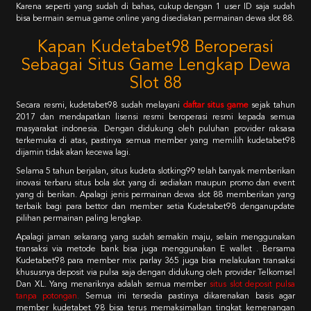
Karena seperti yang sudah di bahas, cukup dengan 1 user ID saja sudah
bisa bermain semua game online yang disediakan permainan dewa slot 88.
Kapan Kudetabet98 Beroperasi
Sebagai Situs Game Lengkap Dewa
Slot 88
Secara resmi, kudetabet98 sudah melayani
daftar situs game
sejak tahun
2017 dan mendapatkan lisensi resmi beroperasi resmi kepada semua
masyarakat indonesia. Dengan didukung oleh puluhan provider raksasa
terkemuka di atas, pastinya semua member yang memilih kudetabet98
dijamin tidak akan kecewa lagi.
Selama 5 tahun berjalan, situs kudeta slotking99 telah banyak memberikan
inovasi terbaru situs bola slot yang di sediakan maupun promo dan event
yang di berikan. Apalagi jenis permainan dewa slot 88 memberikan yang
terbaik bagi para bettor dan member setia Kudetabet98 denganupdate
pilihan permainan paling lengkap.
Apalagi jaman sekarang yang sudah semakin maju, selain menggunakan
transaksi via metode bank bisa juga menggunakan E wallet . Bersama
Kudetabet98 para member mix parlay 365 juga bisa melakukan transaksi
khususnya deposit via pulsa saja dengan didukung oleh provider Telkomsel
Dan XL. Yang menariknya adalah semua member
situs slot deposit pulsa
tanpa potongan
.
Semua ini tersedia pastinya dikarenakan basis agar
member kudetabet 98 bisa terus memaksimalkan tingkat kemenangan