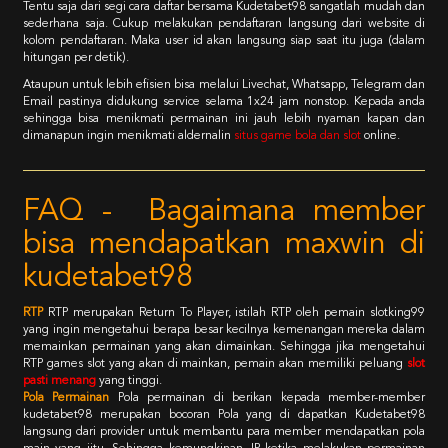
Tentu saja dari segi cara daftar bersama Kudetabet98 sangatlah mudah dan
sederhana saja. Cukup melakukan pendaftaran langsung dari website di
kolom pendaftaran. Maka user id akan langsung siap saat itu juga (dalam
hitungan per detik).
Ataupun untuk lebih efisien bisa melalui Livechat, Whatsapp, Telegram dan
Email pastinya didukung service selama 1x24 jam nonstop. Kepada anda
sehingga bisa menikmati permainan ini jauh lebih nyaman kapan dan
dimanapun ingin menikmati aldernalin
situs game bola dan slot
online.
FAQ - Bagaimana member
bisa mendapatkan maxwin di
kudetabet98
RTP
RTP merupakan Return To Player, istilah RTP oleh pemain slotking99
yang ingin mengetahui berapa besar kecilnya kemenangan mereka dalam
memainkan permainan yang akan dimainkan. Sehingga jika mengetahui
RTP games slot yang akan di mainkan, pemain akan memiliki peluang
slot
pasti menang
yang tinggi.
Pola Permainan
Pola permainan di berikan kepada member-member
kudetabet98 merupakan bocoran Pola yang di dapatkan Kudetabet98
langsung dari provider untuk membantu para member mendapatkan pola