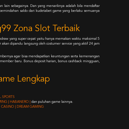
dan lain sebagainya. Dan yang menariknya adalah bila mendaftar
uk pemindahan saldo dari kudetabet game yang berlaku semuanya
99 Zona Slot Terbaik
withdraw yang super cepat yaitu hanya memakan waktu maksimal 5
akan dipandu langsung oleh costumer service yang aktif 24 jam
 membernya agar bisa mendapatkan keuntungan serta kemenangan
 member baru. Bonus deposit harian, bonus cashback mingguan,
 Game Lengkap
AL SPORTS
AMING | HABANERO |
dan puluhan game lainnya.
BO CASINO | DREAM GAMING