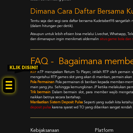
Dimana Cara Daftar Bersama K
Tentu saja dari segi cara daftar bersama Kudetabet98 sangatlah
(dalam hitungan per detik).
Ataupun untuk lebih efisien bisa melalui Livechat, Whatsapp, 
dan dimanapun ingin menikmati aldernalin
situs game bola dan s
FAQ - Bagaimana member
KLIK DISINI!
RTP
RTP merupakan Return To Player, istilah RTP oleh pemai
mengetahui RTP games slot yang akan di mainkan, pemain akan
Pola Permainan
Pola permainan di berikan kepada member-mem
main yang jitu. Sehingga kemungkinan JP ketika melakukan perm
Trik bermain
Dalam bermain slot, para member wajib mengetah
naikkan betnya secara bertahap.
Manfaatkan Sistem Deposit Pulsa
Seperti yang sudah kita ketah
deposit pulsa
karena syarat wd TO yang diberikan sangat rendah 
Kebijaksanaan
Platform