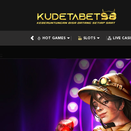
HOT GAMES
SLOTS
LIVE CAS
;;