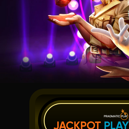
JACKPOT
PLAY