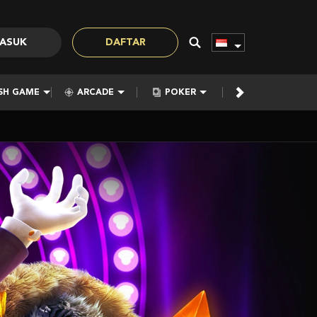
ASUK
DAFTAR
SH GAME
ARCADE
POKER
E-SPORTS