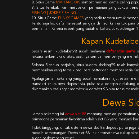
8. Situs Game
MM TANGKAS
sempat menjadi game paling populer
9. Situs Tembak Ikan merupakan permainan yang cukup trendi
FISHING | JOKER FISHING
10. Situs Game
FUNKY GAMES
yang hadir terbaru untuk menghi
Tentu saja list daftar tersebut sengaja di hadirkan untuk par
permainan. Karena seperti yang sudah di bahas, cukup dengan 1
Kapan Kudetabet
Secara resmi, kudetabet98 sudah melayani
daftar situs game
s
raksasa terkemuka di atas, pastinya semua member yang memilih
Selama 5 tahun berjalan, situs kudeta slotking99 telah banya
memberikan yang terbaik bagi para bettor dan member setia Ku
Apalagi jaman sekarang yang sudah semakin maju, selain men
transaksi khususnya deposit via pulsa saja dengan didukun
dikarenakan basis agar member kudetabet 98 bisa terus memak
Dewa Slo
Jaman sekarang ini
dewa slot 88
memang menjadi permainan yan
primadona permainan favoritnya adalah slot 88 yang menjadi bari
Tidak tanggung, untuk sistem dewa slot 88 deposit pulsa j
meraih kemenangan. Dewa slot 88 link alternatif nya cukup akse
sudah berkembang pesat