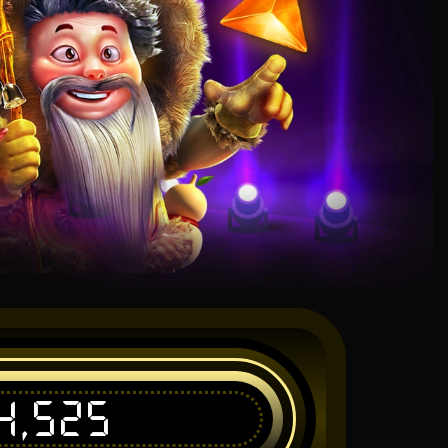
13,229