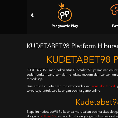
Pragmatic Play
Fat
KUDETABET98 Platform Hiburan 
KUDETABET98 Pla
KUDETABET98 merupakan situs Kudetabet 98 permainan onlin
sudah berkembang semakin lengkap, modern dan banyak jenis. T
terbaik saja.
Para artikel ini kita akan merekomendasikan
zona slot terbaik
terpercaya untuk para kalangan pecinta game online.
Kudetabet98
Siapa itu kudetabet98 ? Jika anda merupakan pecinta situs slot 
slot gacor
slothoki777
terbaik dan slotking99 game lengkap terba