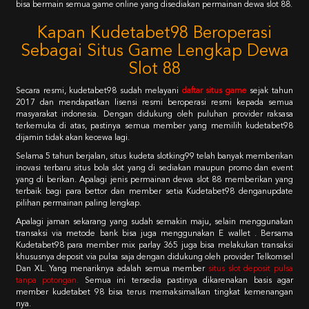
bisa bermain semua game online yang disediakan permainan dewa slot 88.
Kapan Kudetabet98 Beroperasi
Sebagai Situs Game Lengkap Dewa
Slot 88
Secara resmi, kudetabet98 sudah melayani
daftar situs game
sejak tahun
2017 dan mendapatkan lisensi resmi beroperasi resmi kepada semua
masyarakat indonesia. Dengan didukung oleh puluhan provider raksasa
terkemuka di atas, pastinya semua member yang memilih kudetabet98
dijamin tidak akan kecewa lagi.
Selama 5 tahun berjalan, situs kudeta slotking99 telah banyak memberikan
inovasi terbaru situs bola slot yang di sediakan maupun promo dan event
yang di berikan. Apalagi jenis permainan dewa slot 88 memberikan yang
terbaik bagi para bettor dan member setia Kudetabet98 denganupdate
pilihan permainan paling lengkap.
Apalagi jaman sekarang yang sudah semakin maju, selain menggunakan
transaksi via metode bank bisa juga menggunakan E wallet . Bersama
Kudetabet98 para member mix parlay 365 juga bisa melakukan transaksi
khususnya deposit via pulsa saja dengan didukung oleh provider Telkomsel
Dan XL. Yang menariknya adalah semua member
situs slot deposit pulsa
tanpa potongan
.
Semua ini tersedia pastinya dikarenakan basis agar
member kudetabet 98 bisa terus memaksimalkan tingkat kemenangan
nya.