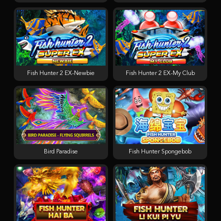
Fish Hunter 2 EX-Newbie
Fish Hunter 2 EX-My Club
Bird Paradise
Fish Hunter Spongebob