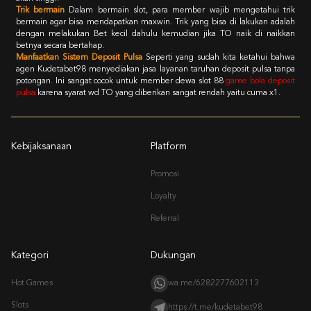
Trik bermain
Dalam bermain slot, para member wajib mengetahui trik
bermain agar bisa mendapatkan maxwin. Trik yang bisa di lakukan adalah
dengan melakukan Bet kecil dahulu kemudian jika TO naik di naikkan
betnya secara bertahap.
Manfaatkan Sistem Deposit Pulsa
Seperti yang sudah kita ketahui bahwa
agen Kudetabet98 menyediakan jasa layanan taruhan deposit pulsa tanpa
potongan. Ini sangat cocok untuk member dewa slot 88
game bola deposit
pulsa
karena syarat wd TO yang diberikan sangat rendah yaitu cuma x1.
Kebijaksanaan
Platform
Promosi
Loyalty
Referral
Kategori
Dukungan
Hot Games
wa.me/6282277602113
Slots
https://t.me/kudetabet98