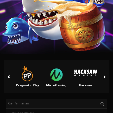
Pragmatic Play
MicroGaming
Hacksaw
King