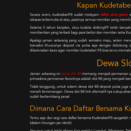
Kapan Kudetabet
Secara resmi, kudetabet98 sudah melayani
daftar situs game
s
raksasa terkemuka di atas, pastinya semua member yang memilih
Selama 5 tahun berjalan, situs kudeta slotking99 telah banya
memberikan yang terbaik bagi para bettor dan member setia Ku
Apalagi jaman sekarang yang sudah semakin maju, selain men
transaksi khususnya deposit via pulsa saja dengan didukun
dikarenakan basis agar member kudetabet 98 bisa terus memak
Dewa Slo
Jaman sekarang ini
dewa slot 88
memang menjadi permainan yan
primadona permainan favoritnya adalah slot 88 yang menjadi bari
Tidak tanggung, untuk sistem dewa slot 88 deposit pulsa j
meraih kemenangan. Dewa slot 88 link alternatif nya cukup akse
sudah berkembang pesat
Dimana Cara Daftar Bersama K
Tentu saja dari segi cara daftar bersama Kudetabet98 sangatlah
(dalam hitungan per detik).
Ataupun untuk lebih efisien bisa melalui Livechat, Whatsapp, 