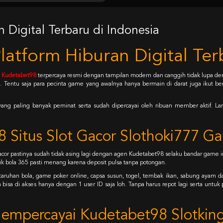
Digital Terbaru di Indonesia
tform Hiburan Digital Terb
e
Kudetabet98
terpercaya resmi dengan tampilan modern dan canggih tidak lupa den
entu saja para pecinta game yang awalnya hanya bermain di darat juga ikut ber
yang paling banyak peminat serta sudah dipercayai oleh ribuan member aktif. Lan
 Situs Slot Gacor Slothoki777 
gacor pastinya sudah tidak asing lagi dengan agen Kudetabet98 selaku bandar game in
ik bola 365 pasti menang karena deposit pulsa tanpa potongan.
e, taruhan bola, game poker online, capsa susun, togel, tembak ikan, sabung ayam 
isa di akses hanya dengan 1 user ID saja loh. Tanpa harus repot lagi serta unt
empercayai Kudetabet98 Slotking