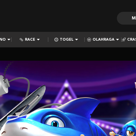
M
INO
RACE
TOGEL
OLAHRAGA
CRA