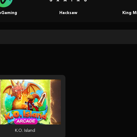
oGaming
Hacksaw
King M
K.O. Island