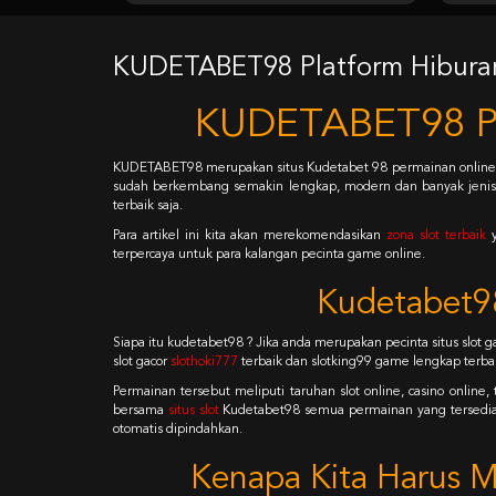
KUDETABET98 Platform Hiburan 
KUDETABET98 Pla
KUDETABET98 merupakan situs Kudetabet 98 permainan onlin
sudah berkembang semakin lengkap, modern dan banyak jenis. T
terbaik saja.
Para artikel ini kita akan merekomendasikan
zona slot terbaik
terpercaya untuk para kalangan pecinta game online.
Kudetabet98
Siapa itu kudetabet98 ? Jika anda merupakan pecinta situs slot 
slot gacor
slothoki777
terbaik dan slotking99 game lengkap terba
Permainan tersebut meliputi taruhan slot online, casino onlin
bersama
situs slot
Kudetabet98 semua permainan yang tersedia b
otomatis dipindahkan.
Kenapa Kita Harus M