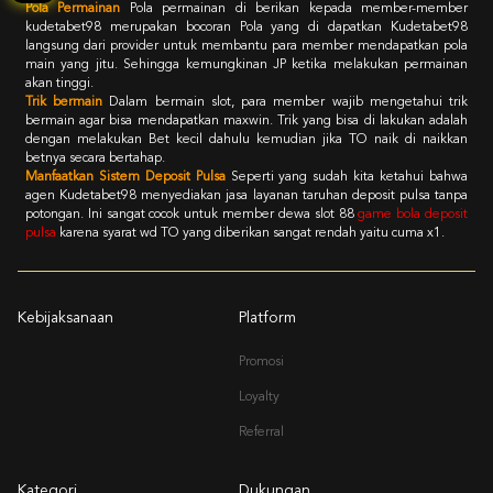
Pola Permainan
Pola permainan di berikan kepada member-member
kudetabet98 merupakan bocoran Pola yang di dapatkan Kudetabet98
langsung dari provider untuk membantu para member mendapatkan pola
main yang jitu. Sehingga kemungkinan JP ketika melakukan permainan
akan tinggi.
Trik bermain
Dalam bermain slot, para member wajib mengetahui trik
bermain agar bisa mendapatkan maxwin. Trik yang bisa di lakukan adalah
dengan melakukan Bet kecil dahulu kemudian jika TO naik di naikkan
betnya secara bertahap.
Manfaatkan Sistem Deposit Pulsa
Seperti yang sudah kita ketahui bahwa
agen Kudetabet98 menyediakan jasa layanan taruhan deposit pulsa tanpa
potongan. Ini sangat cocok untuk member dewa slot 88
game bola deposit
pulsa
karena syarat wd TO yang diberikan sangat rendah yaitu cuma x1.
Kebijaksanaan
Platform
Promosi
Loyalty
Referral
Kategori
Dukungan