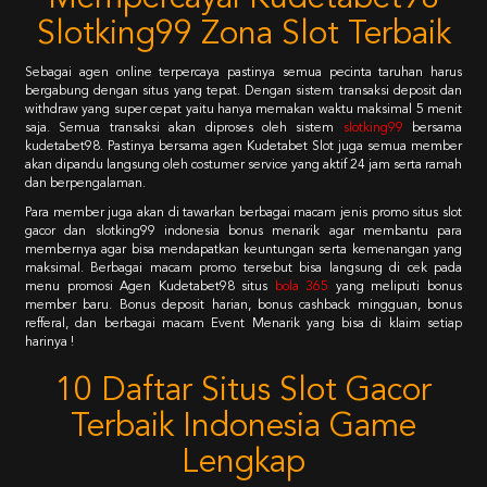
Slotking99 Zona Slot Terbaik
Sebagai agen online terpercaya pastinya semua pecinta taruhan harus
bergabung dengan situs yang tepat. Dengan sistem transaksi deposit dan
withdraw yang super cepat yaitu hanya memakan waktu maksimal 5 menit
saja. Semua transaksi akan diproses oleh sistem
slotking99
bersama
kudetabet98. Pastinya bersama agen Kudetabet Slot juga semua member
akan dipandu langsung oleh costumer service yang aktif 24 jam serta ramah
dan berpengalaman.
Para member juga akan di tawarkan berbagai macam jenis promo situs slot
gacor dan slotking99 indonesia bonus menarik agar membantu para
membernya agar bisa mendapatkan keuntungan serta kemenangan yang
maksimal. Berbagai macam promo tersebut bisa langsung di cek pada
menu promosi Agen Kudetabet98 situs
bola 365
yang meliputi bonus
member baru. Bonus deposit harian, bonus cashback mingguan, bonus
refferal, dan berbagai macam Event Menarik yang bisa di klaim setiap
harinya !
10 Daftar Situs Slot Gacor
Terbaik Indonesia Game
Lengkap