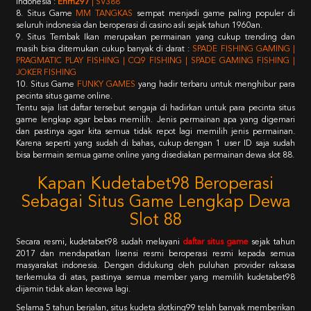
indonesia :
Ehm297
| SV388
8. Situs Game
MM TANGKAS
sempat menjadi game paling populer di
seluruh indonesia dan beroperasi di casino asli sejak tahun 1960an.
9. Situs Tembak Ikan merupakan permainan yang cukup trending dan
masih bisa ditemukan cukup banyak di darat :
SPADE FISHING GAMING |
PRAGMATIC PLAY FISHING | CQ9 FISHING | SPADE GAMING FISHING |
JOKER FISHING
10. Situs Game
FUNKY GAMES
yang hadir terbaru untuk menghibur para
pecinta situs game online.
Tentu saja list daftar tersebut sengaja di hadirkan untuk para pecinta situs
game lengkap agar bebas memilih. Jenis permainan apa yang digemari
dan pastinya agar kita semua tidak repot lagi memilih jenis permainan.
Karena seperti yang sudah di bahas, cukup dengan 1 user ID saja sudah
bisa bermain semua game online yang disediakan permainan dewa slot 88.
Kapan Kudetabet98 Beroperasi
Sebagai Situs Game Lengkap Dewa
Slot 88
Secara resmi, kudetabet98 sudah melayani
daftar situs game
sejak tahun
2017 dan mendapatkan lisensi resmi beroperasi resmi kepada semua
masyarakat indonesia. Dengan didukung oleh puluhan provider raksasa
terkemuka di atas, pastinya semua member yang memilih kudetabet98
dijamin tidak akan kecewa lagi.
Selama 5 tahun berjalan, situs kudeta slotking99 telah banyak memberikan