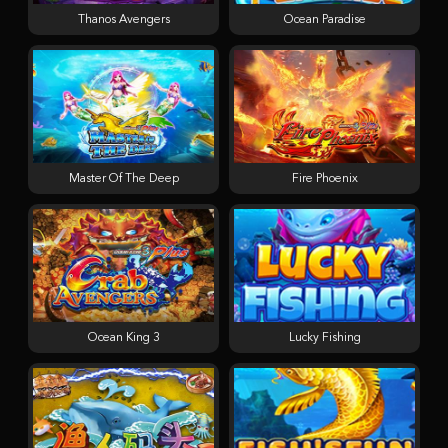
Thanos Avengers
Ocean Paradise
Master Of The Deep
Fire Phoenix
Ocean King 3
Lucky Fishing