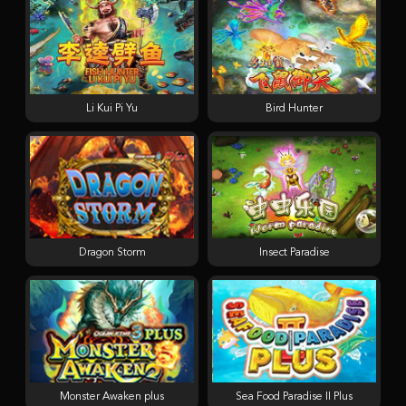
Li Kui Pi Yu
Bird Hunter
Dragon Storm
Insect Paradise
Monster Awaken plus
Sea Food Paradise II Plus