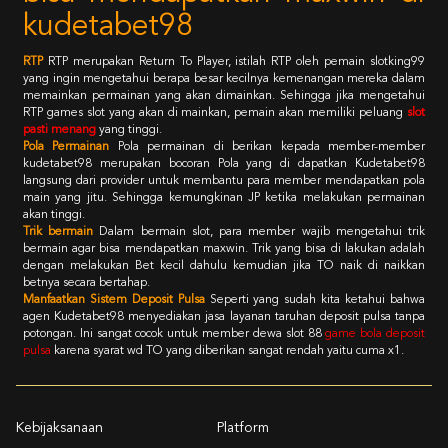
kudetabet98
RTP
RTP merupakan Return To Player, istilah RTP oleh pemain slotking99
yang ingin mengetahui berapa besar kecilnya kemenangan mereka dalam
memainkan permainan yang akan dimainkan. Sehingga jika mengetahui
RTP games slot yang akan di mainkan, pemain akan memiliki peluang
slot
pasti menang
yang tinggi.
Pola Permainan
Pola permainan di berikan kepada member-member
kudetabet98 merupakan bocoran Pola yang di dapatkan Kudetabet98
langsung dari provider untuk membantu para member mendapatkan pola
main yang jitu. Sehingga kemungkinan JP ketika melakukan permainan
akan tinggi.
Trik bermain
Dalam bermain slot, para member wajib mengetahui trik
bermain agar bisa mendapatkan maxwin. Trik yang bisa di lakukan adalah
dengan melakukan Bet kecil dahulu kemudian jika TO naik di naikkan
betnya secara bertahap.
Manfaatkan Sistem Deposit Pulsa
Seperti yang sudah kita ketahui bahwa
agen Kudetabet98 menyediakan jasa layanan taruhan deposit pulsa tanpa
potongan. Ini sangat cocok untuk member dewa slot 88
game bola deposit
pulsa
karena syarat wd TO yang diberikan sangat rendah yaitu cuma x1.
Kebijaksanaan
Platform