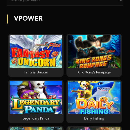
VPOWER
Fantasy Unicorn
King Kong’s Rampage
Legendary Panda
Daily Fishing