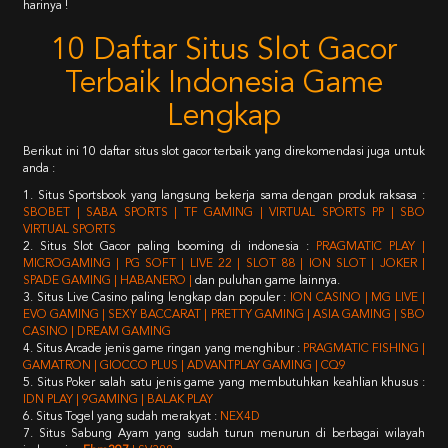
harinya !
10 Daftar Situs Slot Gacor
Terbaik Indonesia Game
Lengkap
Berikut ini 10 daftar situs slot gacor terbaik yang direkomendasi juga untuk
anda :
1. Situs Sportsbook yang langsung bekerja sama dengan produk raksasa :
SBOBET | SABA SPORTS | TF GAMING | VIRTUAL SPORTS PP | SBO
VIRTUAL SPORTS
2. Situs Slot Gacor paling booming di indonesia :
PRAGMATIC PLAY |
MICROGAMING | PG SOFT | LIVE 22 | SLOT 88 | ION SLOT | JOKER |
SPADE GAMING | HABANERO |
dan puluhan game lainnya.
3. Situs Live Casino paling lengkap dan populer :
ION CASINO | MG LIVE |
EVO GAMING | SEXY BACCARAT | PRETTY GAMING | ASIA GAMING | SBO
CASINO | DREAM GAMING
4. Situs Arcade jenis game ringan yang menghibur :
PRAGMATIC FISHING |
GAMATRON | GIOCCO PLUS | ADVANTPLAY GAMING | CQ9
5. Situs Poker salah satu jenis game yang membutuhkan keahlian khusus :
IDN PLAY | 9GAMING | BALAK PLAY
6. Situs Togel yang sudah merakyat :
NEX4D
7. Situs Sabung Ayam yang sudah turun menurun di berbagai wilayah