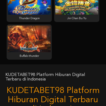
Thunder Dragon
Jin Chan Bu Yu
Buffalo thunder
KUDETABET98 Platform Hiburan Digital
Terbaru di Indonesia
KUDETABET98 Platform
Hiburan Digital Terbaru