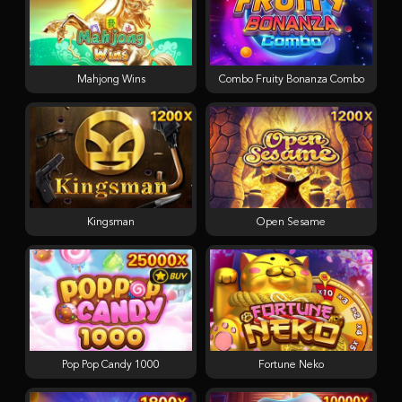
Mahjong Wins
Combo Fruity Bonanza Combo
Kingsman
Open Sesame
Pop Pop Candy 1000
Fortune Neko