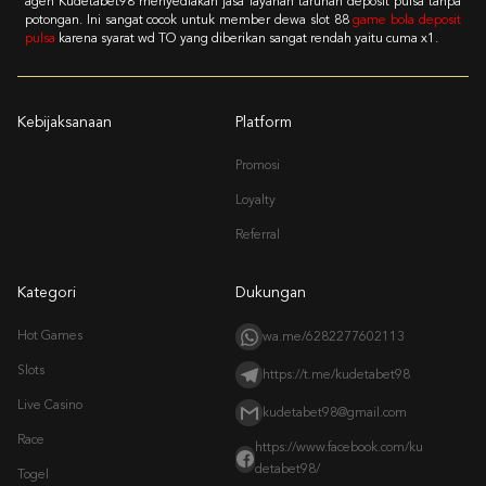
agen Kudetabet98 menyediakan jasa layanan taruhan deposit pulsa tanpa
potongan. Ini sangat cocok untuk member dewa slot 88
game bola deposit
pulsa
karena syarat wd TO yang diberikan sangat rendah yaitu cuma x1.
Kebijaksanaan
Platform
Promosi
Loyalty
Referral
Kategori
Dukungan
Hot Games
wa.me/6282277602113
Slots
https://t.me/kudetabet98
Live Casino
kudetabet98@gmail.com
Race
https://www.facebook.com/ku
detabet98/
Togel