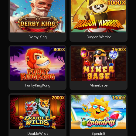
Derby King
Dragon Warrior
FunkyKingKong
MinerBabe
DoubleWilds
Spindrift