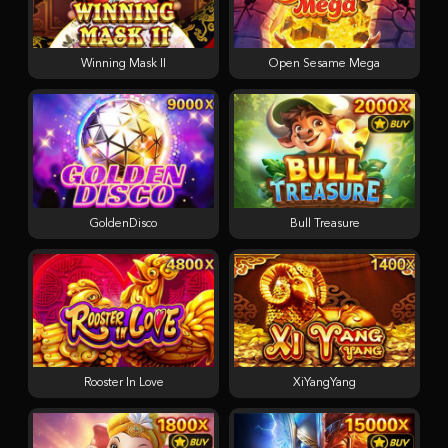
Winning Mask II
Open Sesame Mega
GoldenDisco
Bull Treasure
Rooster In Love
XiYangYang