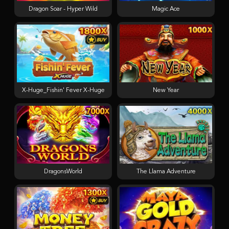
Dragon Soar - Hyper Wild
Magic Ace
X-Huge_Fishin' Fever X-Huge
New Year
DragonsWorld
The Llama Adventure