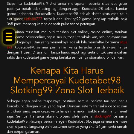
Siapa itu kudetabet98 ? Jika anda merupakan pecinta situs slot gacor
pastinya sudah tidak asing lagi dengan agen Kudetabet98 selaku bandar
game indonesia. Perkenalkan, Kudetabet98 adalah daftar situs zona situs
KLIK DISINI!
slot gacor
slothoki777
terbaik dan slotking99 game lengkap terbaik bola
365 pasti menang karena deposit pulsa tanpa potongan.
Permainan tersebut meliputi taruhan slot online, casino online, taruhan
bola, game poker online, capsa susun, togel, tembak ikan, sabung ayam dan
lain sebagainya. Dan yang menariknya adalah bila mendaftar bersama
situs
slot
Kudetabet98 semua permainan yang tersedia bisa di akses hanya
dengan 1 user ID saja loh. Tanpa harus repot lagi serta untuk pemindahan
saldo dari kudetabet game yang berlaku semuanya otomatis dipindahkan.
Kenapa Kita Harus
Mempercayai Kudetabet98
Slotking99 Zona Slot Terbaik
Sebagai agen online terpercaya pastinya semua pecinta taruhan harus
bergabung dengan situs yang tepat. Dengan sistem transaksi deposit dan
withdraw yang super cepat yaitu hanya memakan waktu maksimal 5 menit
saja. Semua transaksi akan diproses oleh sistem
slotking99
bersama
kudetabet98. Pastinya bersama agen Kudetabet Slot juga semua member
akan dipandu langsung oleh costumer service yang aktif 24 jam serta ramah
dan berpengalaman.