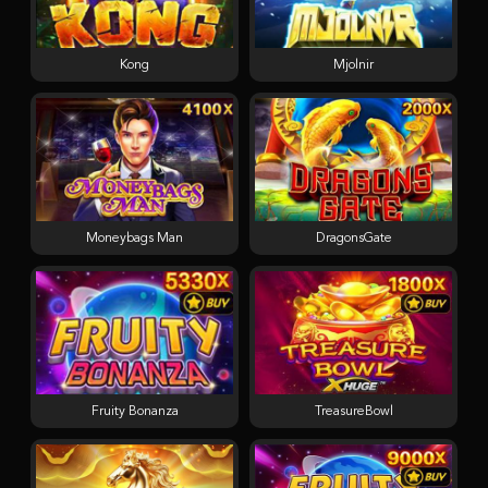
Kong
Mjolnir
Moneybags Man
DragonsGate
Fruity Bonanza
TreasureBowl