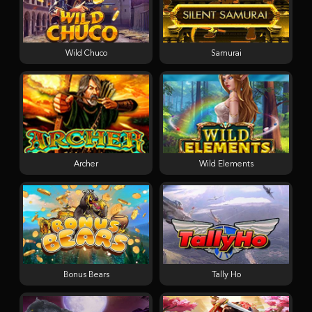
Wild Chuco
Samurai
Archer
Wild Elements
Bonus Bears
Tally Ho