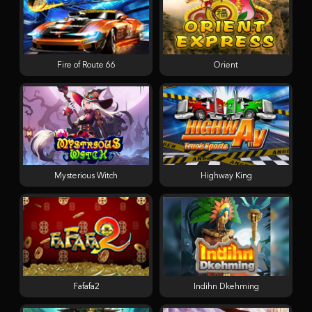
Fire of Route 66
Orient
Mysterious Witch
Highway King
Fafafa2
Indihn Dkehming