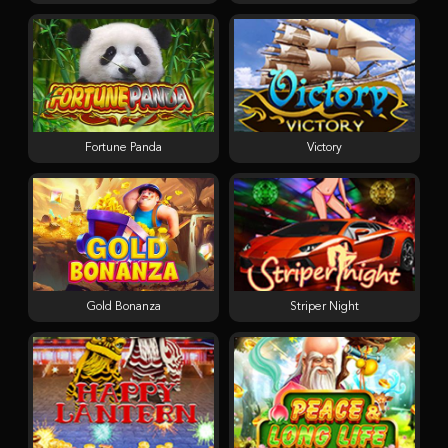
Fortune Panda
Victory
Gold Bonanza
Striper Night