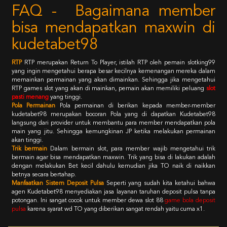
FAQ - Bagaimana member
bisa mendapatkan maxwin di
kudetabet98
RTP
RTP merupakan Return To Player, istilah RTP oleh pemain slotking99
yang ingin mengetahui berapa besar kecilnya kemenangan mereka dalam
memainkan permainan yang akan dimainkan. Sehingga jika mengetahui
RTP games slot yang akan di mainkan, pemain akan memiliki peluang
slot
pasti menang
yang tinggi.
Pola Permainan
Pola permainan di berikan kepada member-member
kudetabet98 merupakan bocoran Pola yang di dapatkan Kudetabet98
langsung dari provider untuk membantu para member mendapatkan pola
main yang jitu. Sehingga kemungkinan JP ketika melakukan permainan
akan tinggi.
Trik bermain
Dalam bermain slot, para member wajib mengetahui trik
bermain agar bisa mendapatkan maxwin. Trik yang bisa di lakukan adalah
dengan melakukan Bet kecil dahulu kemudian jika TO naik di naikkan
betnya secara bertahap.
Manfaatkan Sistem Deposit Pulsa
Seperti yang sudah kita ketahui bahwa
agen Kudetabet98 menyediakan jasa layanan taruhan deposit pulsa tanpa
potongan. Ini sangat cocok untuk member dewa slot 88
game bola deposit
pulsa
karena syarat wd TO yang diberikan sangat rendah yaitu cuma x1.