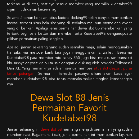
terkemuka di atas, pastinya semua member yang memilih kudetabet98
dijamin tidak akan kecewa lagi.
Selama 5 tahun berjalan, situs kudeta slotking99 telah banyak memberikan
inovasi terbaru situs bola slot yang di sediakan maupun promo dan event
yang di berikan. Apalagi jenis permainan dewa slot 88 memberikan yang
terbaik bagi para bettor dan member setia Kudetabet98 denganupdate
pilihan permainan paling lengkap.
Apalagi jaman sekarang yang sudah semakin maju, selain menggunakan
transaksi via metode bank bisa juga menggunakan E wallet . Bersama
Kudetabet98 para member mix parlay 365 juga bisa melakukan transaksi
khususnya deposit via pulsa saja dengan didukung oleh provider Telkomsel
Dan XL. Yang menariknya adalah semua member
situs slot deposit pulsa
tanpa potongan
.
Semua ini tersedia pastinya dikarenakan basis agar
member kudetabet 98 bisa terus memaksimalkan tingkat kemenangan
nya.
Dewa Slot 88 Jenis
Permainan Favorit
Kudetabet98
Jaman sekarang ini
dewa slot 88
memang menjadi permainan yang sudah
mendominasi. Bagaimana tidak, jenis permainan ini memberikan layanan