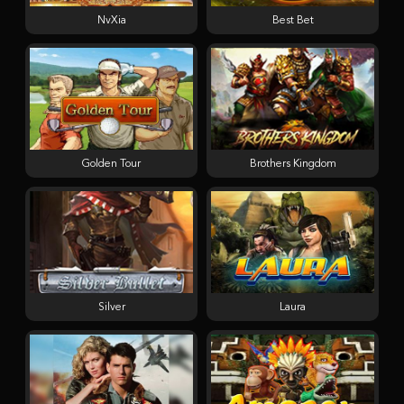
NvXia
Best Bet
Golden Tour
Brothers Kingdom
Silver
Laura