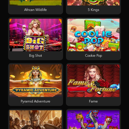
African Wildlife
5 Kings
Big Shot
Cookie Pop
Pyramid Adventure
Fame