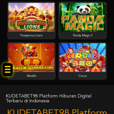
Prosperous Lions
Panda Magic II
KLIK DISINI!
Wealth
Circus
KUDETABET98 Platform Hiburan Digital
Terbaru di Indonesia
KUDETABET98 Platform