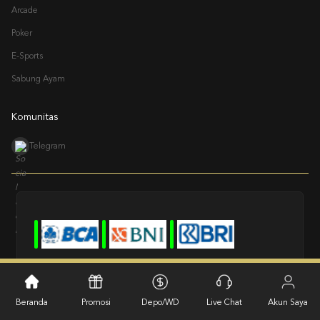
Arcade
Poker
E-Sports
Sabung Ayam
Komunitas
Telegram
Beranda
Promosi
Depo/WD
Live Chat
Akun Saya