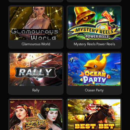
Glamourous World
Mystery Reels Power Reels
Rally
Ocean Party