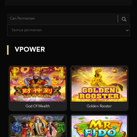
VPOWER
God Of Wealth
Golden Rooster