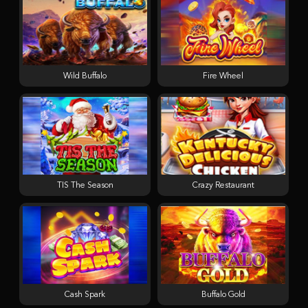
Wild Buffalo
Fire Wheel
TIS The Season
Crazy Restaurant
Cash Spark
Buffalo Gold