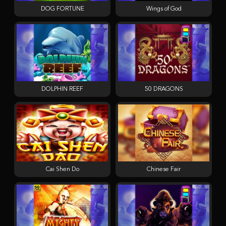
DOG FORTUNE
Wings of God
DOLPHIN REEF
50 DRAGONS
Cai Shen Do
Chinese Fair