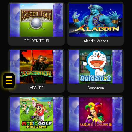
GOLDEN TOUR
Aladdin Wishes
KLIK DISINI!
ARCHER
Doraemon