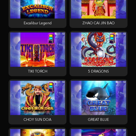
Excalibur Legend
ZHAO CAI JIN BAO
TIKI TORCH
5 DRAGONS
CHOY SUN DOA
GREAT BLUE