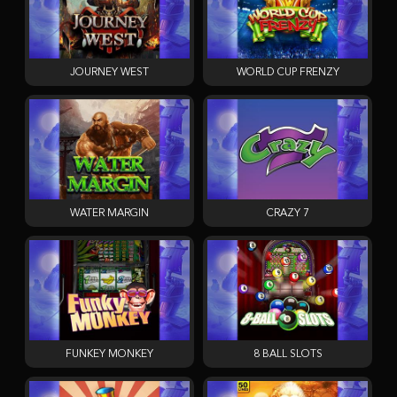
JOURNEY WEST
WORLD CUP FRENZY
WATER MARGIN
CRAZY 7
FUNKEY MONKEY
8 BALL SLOTS