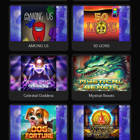
AMONG US
50 LIONS
Celestial Goddess
Mystical Beasts