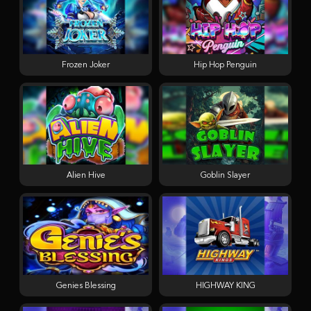
Frozen Joker
Hip Hop Penguin
Alien Hive
Goblin Slayer
Genies Blessing
HIGHWAY KING