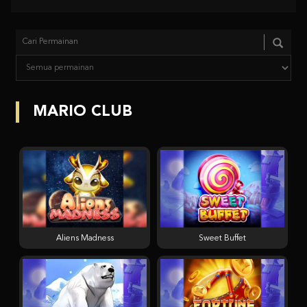
MARIO CLUB
Aliens Madness
Sweet Buffet