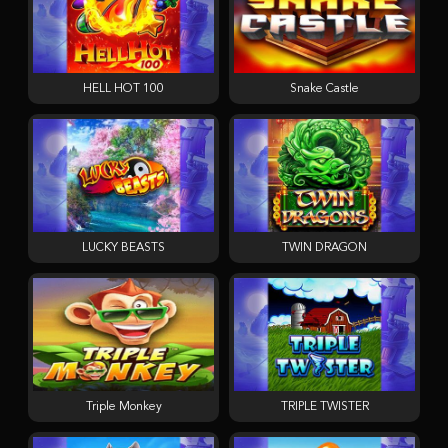
HELL HOT 100
Snake Castle
LUCKY BEASTS
TWIN DRAGON
Triple Monkey
TRIPLE TWISTER