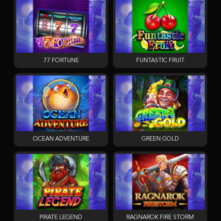
77 FORTUNE
FUNTASTIC FRUIT
OCEAN ADVENTURE
GREEN GOLD
PIRATE LEGEND
RAGNAROK FIRE STORM