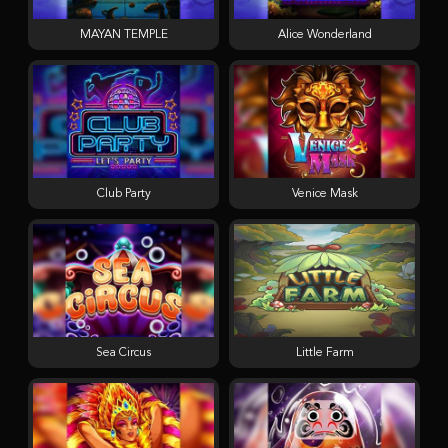
MAYAN TEMPLE
Alice Wonderland
Club Party
Venice Mask
Sea Circus
Little Farm