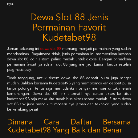
nya.
Dewa Slot 88 Jenis
Permainan Favorit
Kudetabet98
Jaman sekarang ini
dewa slot 88
memang menjadi permainan yang sudah
mendominasi. Bagaimana tidak, jenis permainan ini memberikan layanan
dewa slot 88 login sistem paling mudah untuk dicoba. Dengan primadona
permainan favoritnya adalah slot 88 yang menjadi barisan kedua setelah
pragmatic play.
Tidak tanggung, untuk sistem dewa slot 88 deposit pulsa juga sangat
mudah. Bahkan bersama Kudetabet98 yang mempromosikan deposit pulsa
tanpa potongan tentu saja memudahkan banyak member untuk meraih
kemenangan. Dewa slot 88 link alternatif nya cukup akses ke situs
kudetabet 98 saja maka kita sudah bisa akses secara mudah. Sistem dewa
slot 88 apk juga mengikuti modern nya jaman dan teknologi yang sudah
berkembang pesat
Dimana Cara Daftar Bersama
Kudetabet98 Yang Baik dan Benar