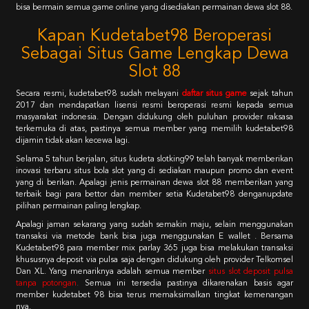
bisa bermain semua game online yang disediakan permainan dewa slot 88.
Kapan Kudetabet98 Beroperasi
Sebagai Situs Game Lengkap Dewa
Slot 88
Secara resmi, kudetabet98 sudah melayani
daftar situs game
sejak tahun
2017 dan mendapatkan lisensi resmi beroperasi resmi kepada semua
masyarakat indonesia. Dengan didukung oleh puluhan provider raksasa
terkemuka di atas, pastinya semua member yang memilih kudetabet98
dijamin tidak akan kecewa lagi.
Selama 5 tahun berjalan, situs kudeta slotking99 telah banyak memberikan
inovasi terbaru situs bola slot yang di sediakan maupun promo dan event
yang di berikan. Apalagi jenis permainan dewa slot 88 memberikan yang
terbaik bagi para bettor dan member setia Kudetabet98 denganupdate
pilihan permainan paling lengkap.
Apalagi jaman sekarang yang sudah semakin maju, selain menggunakan
transaksi via metode bank bisa juga menggunakan E wallet . Bersama
Kudetabet98 para member mix parlay 365 juga bisa melakukan transaksi
khususnya deposit via pulsa saja dengan didukung oleh provider Telkomsel
Dan XL. Yang menariknya adalah semua member
situs slot deposit pulsa
tanpa potongan
.
Semua ini tersedia pastinya dikarenakan basis agar
member kudetabet 98 bisa terus memaksimalkan tingkat kemenangan
nya.