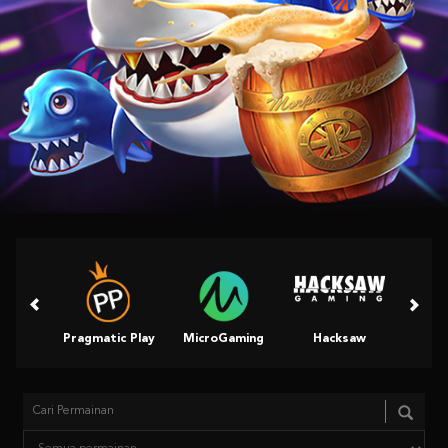
Pragmatic Play
MicroGaming
Hacksaw
King