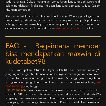
sederhana saja. Cukup melakukan pendaftaran langsung dari website di
kolom pendaftaran. Maka user id akan langsung siap saat itu juga (dalam
hitungan per detik).
Ataupun untuk lebih efisien bisa melalui Livechat, Whatsapp, Telegram dan
Email pastinya didukung service selama 1x24 jam nonstop. Kepada anda
sehingga bisa menikmati permainan ini jauh lebih nyaman kapan dan
dimanapun ingin menikmati aldernalin
situs game bola dan slot
online.
FAQ - Bagaimana member
bisa mendapatkan maxwin di
kudetabet98
RTP
RTP merupakan Return To Player, istilah RTP oleh pemain slotking99
yang ingin mengetahui berapa besar kecilnya kemenangan mereka dalam
memainkan permainan yang akan dimainkan. Sehingga jika mengetahui
RTP games slot yang akan di mainkan, pemain akan memiliki peluang
slot
pasti menang
yang tinggi.
Pola Permainan
Pola permainan di berikan kepada member-member
kudetabet98 merupakan bocoran Pola yang di dapatkan Kudetabet98
langsung dari provider untuk membantu para member mendapatkan pola
main yang jitu. Sehingga kemungkinan JP ketika melakukan permainan