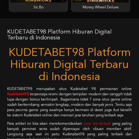
Sic Bo
Money Wheel Deluxe
KUDETABET98 Platform Hiburan Digital
Terbaru di Indonesia
KUDETABET98 Platform
Hiburan Digital Terbaru
di Indonesia
KUDETABET98 merupakan situs Kudetabet 98 permainan online
Kudetabet98
terpercaya resmi dengan tampilan modern dan canggih tidak
lupa dengan bonus berlimpah. Bagaimana tidak ? zona situs game online
sudah berkembang semakin lengkap, modern dan banyak jenis. Tentu saja
para pecinta game yang awalnya hanya bermain di darat juga ikut beralih
ke sistem Kudetabet online dan mencari jasa taruhan yang terbaik saja.
Para artikel ini kita akan merekomendasikan
zona slot terbaik
yang paling
banyak peminat serta sudah dipercayai oleh ribuan member aktif.
Langsung saja saat ini yaitu Kudetabet98 yang paling terbaik dan