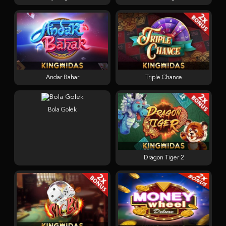
Andar Bahar
Triple Chance
Bola Golek
Dragon Tiger 2