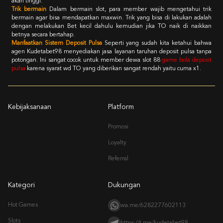
akan tinggi.
Trik bermain
Dalam bermain slot, para member wajib mengetahui trik
bermain agar bisa mendapatkan maxwin. Trik yang bisa di lakukan adalah
dengan melakukan Bet kecil dahulu kemudian jika TO naik di naikkan
betnya secara bertahap.
Manfaatkan Sistem Deposit Pulsa
Seperti yang sudah kita ketahui bahwa
agen Kudetabet98 menyediakan jasa layanan taruhan deposit pulsa tanpa
potongan. Ini sangat cocok untuk member dewa slot 88
game bola deposit
pulsa
karena syarat wd TO yang diberikan sangat rendah yaitu cuma x1.
Kebijaksanaan
Platform
Promosi
Loyalty
Referral
Kategori
Dukungan
Hot Games
wa.me/6282277602113
Slots
https://t.me/kudetabet98