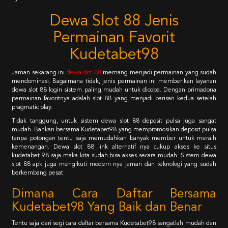
Dewa Slot 88 Jenis
Permainan Favorit
Kudetabet98
Jaman sekarang ini
dewa slot 88
memang menjadi permainan yang sudah
mendominasi. Bagaimana tidak, jenis permainan ini memberikan layanan
dewa slot 88 login sistem paling mudah untuk dicoba. Dengan primadona
permainan favoritnya adalah slot 88 yang menjadi barisan kedua setelah
pragmatic play.
Tidak tanggung, untuk sistem dewa slot 88 deposit pulsa juga sangat
mudah. Bahkan bersama Kudetabet98 yang mempromosikan deposit pulsa
tanpa potongan tentu saja memudahkan banyak member untuk meraih
kemenangan. Dewa slot 88 link alternatif nya cukup akses ke situs
kudetabet 98 saja maka kita sudah bisa akses secara mudah. Sistem dewa
slot 88 apk juga mengikuti modern nya jaman dan teknologi yang sudah
berkembang pesat
Dimana Cara Daftar Bersama
Kudetabet98 Yang Baik dan Benar
Tentu saja dari segi cara daftar bersama Kudetabet98 sangatlah mudah dan