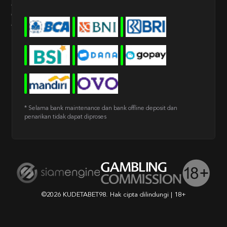
* Selama bank maintenance dan bank offline deposit dan
penarikan tidak dapat diproses
©2026 KUDETABET98. Hak cipta dilindungi | 18+