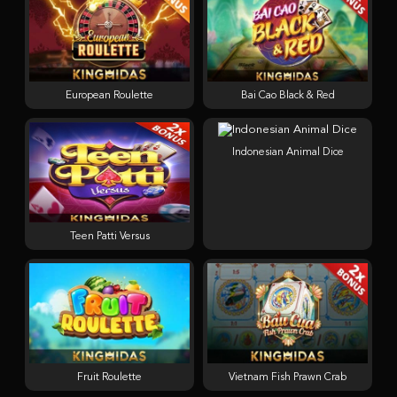
European Roulette
Bai Cao Black & Red
Indonesian Animal Dice
Teen Patti Versus
Fruit Roulette
Vietnam Fish Prawn Crab