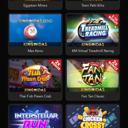
Egyptian Mines
Teen Patti Blitz
Max Keno
KM Virtual Treadmill Racing
Thai Fish Prawn Crab
Fan Tan Classic