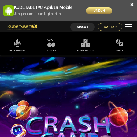
×
KUDETABET98 Aplikasi Mobile
UNDUH
Jangan tampilkan lagi hari ini
MASUK
DAFTAR
HOT GAMES
SLOTS
LIVE CASINO
RACE
;;