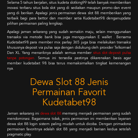
Selama 5 tahun berjalan, situs kudeta slotking99 telah banyak memberikan
inovasi terbaru situs bola slot yang di sediakan maupun promo dan event
yang di berikan. Apalagi jenis permainan dewa slot 88 memberikan yang
terbaik bagi para bettor dan member setia Kudetabet98 denganupdate
pilihan permainan paling lengkap.
Apalagi jaman sekarang yang sudah semakin maju, selain menggunakan
transaksi via metode bank bisa juga menggunakan E wallet . Bersama
Kudetabet98 para member mix parlay 365 juga bisa melakukan transaksi
khususnya deposit via pulsa saja dengan didukung oleh provider Telkomsel
Dan XL. Yang menariknya adalah semua member
situs slot deposit pulsa
tanpa potongan
.
Semua ini tersedia pastinya dikarenakan basis agar
member kudetabet 98 bisa terus memaksimalkan tingkat kemenangan
nya.
Dewa Slot 88 Jenis
Permainan Favorit
Kudetabet98
Jaman sekarang ini
dewa slot 88
memang menjadi permainan yang sudah
mendominasi. Bagaimana tidak, jenis permainan ini memberikan layanan
dewa slot 88 login sistem paling mudah untuk dicoba. Dengan primadona
permainan favoritnya adalah slot 88 yang menjadi barisan kedua setelah
pragmatic play.