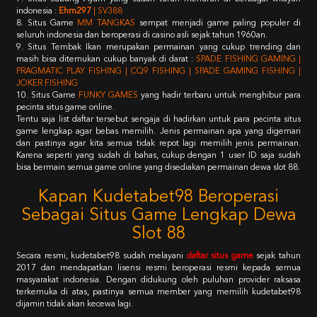
indonesia :
Ehm297
| SV388
8. Situs Game
MM TANGKAS
sempat menjadi game paling populer di
seluruh indonesia dan beroperasi di casino asli sejak tahun 1960an.
9. Situs Tembak Ikan merupakan permainan yang cukup trending dan
masih bisa ditemukan cukup banyak di darat :
SPADE FISHING GAMING |
PRAGMATIC PLAY FISHING | CQ9 FISHING | SPADE GAMING FISHING |
JOKER FISHING
10. Situs Game
FUNKY GAMES
yang hadir terbaru untuk menghibur para
pecinta situs game online.
Tentu saja list daftar tersebut sengaja di hadirkan untuk para pecinta situs
game lengkap agar bebas memilih. Jenis permainan apa yang digemari
dan pastinya agar kita semua tidak repot lagi memilih jenis permainan.
Karena seperti yang sudah di bahas, cukup dengan 1 user ID saja sudah
bisa bermain semua game online yang disediakan permainan dewa slot 88.
Kapan Kudetabet98 Beroperasi
Sebagai Situs Game Lengkap Dewa
Slot 88
Secara resmi, kudetabet98 sudah melayani
daftar situs game
sejak tahun
2017 dan mendapatkan lisensi resmi beroperasi resmi kepada semua
masyarakat indonesia. Dengan didukung oleh puluhan provider raksasa
terkemuka di atas, pastinya semua member yang memilih kudetabet98
dijamin tidak akan kecewa lagi.