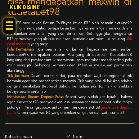
bisa mendapatkan maxwin di
KLIK DISINI!
kudetabet98
RTP
RTP merupakan Return To Player, istilah RTP oleh pemain slotking99
yang ingin mengetahui berapa besar kecilnya kemenangan mereka dalam
memainkan permainan yang akan dimainkan. Sehingga jika mengetahui
RTP games slot yang akan di mainkan, pemain akan memiliki peluang
slot
pasti menang
yang tinggi.
Pola Permainan
Pola permainan di berikan kepada member-member
kudetabet98 merupakan bocoran Pola yang di dapatkan Kudetabet98
langsung dari provider untuk membantu para member mendapatkan pola
main yang jitu. Sehingga kemungkinan JP ketika melakukan permainan
akan tinggi.
Trik bermain
Dalam bermain slot, para member wajib mengetahui trik
bermain agar bisa mendapatkan maxwin. Trik yang bisa di lakukan adalah
dengan melakukan Bet kecil dahulu kemudian jika TO naik di naikkan
betnya secara bertahap.
Manfaatkan Sistem Deposit Pulsa
Seperti yang sudah kita ketahui bahwa
agen Kudetabet98 menyediakan jasa layanan taruhan deposit pulsa tanpa
potongan. Ini sangat cocok untuk member dewa slot 88
game bola deposit
pulsa
karena syarat wd TO yang diberikan sangat rendah yaitu cuma x1.
Kebijaksanaan
Platform