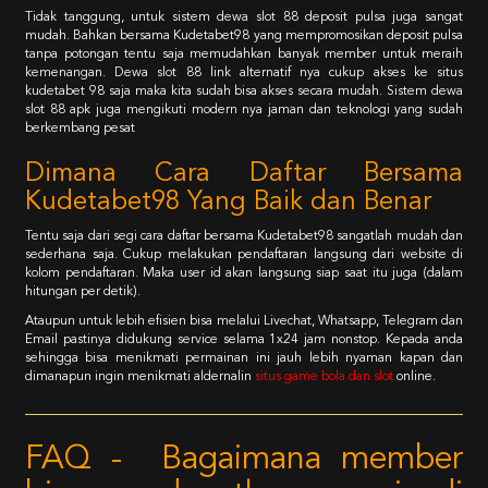
Tidak tanggung, untuk sistem dewa slot 88 deposit pulsa juga sangat
mudah. Bahkan bersama Kudetabet98 yang mempromosikan deposit pulsa
tanpa potongan tentu saja memudahkan banyak member untuk meraih
kemenangan. Dewa slot 88 link alternatif nya cukup akses ke situs
kudetabet 98 saja maka kita sudah bisa akses secara mudah. Sistem dewa
slot 88 apk juga mengikuti modern nya jaman dan teknologi yang sudah
berkembang pesat
Dimana Cara Daftar Bersama
Kudetabet98 Yang Baik dan Benar
Tentu saja dari segi cara daftar bersama Kudetabet98 sangatlah mudah dan
sederhana saja. Cukup melakukan pendaftaran langsung dari website di
kolom pendaftaran. Maka user id akan langsung siap saat itu juga (dalam
hitungan per detik).
Ataupun untuk lebih efisien bisa melalui Livechat, Whatsapp, Telegram dan
Email pastinya didukung service selama 1x24 jam nonstop. Kepada anda
sehingga bisa menikmati permainan ini jauh lebih nyaman kapan dan
dimanapun ingin menikmati aldernalin
situs game bola dan slot
online.
FAQ - Bagaimana member