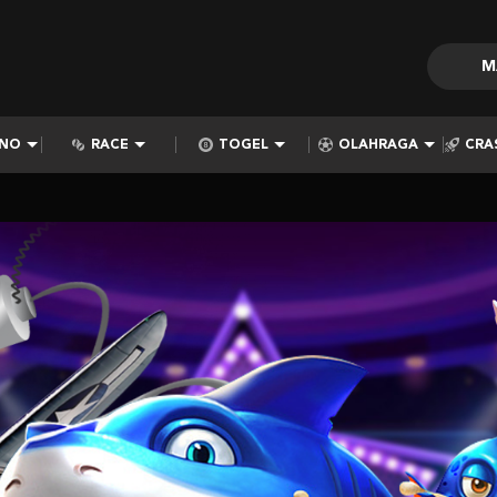
M
INO
RACE
TOGEL
OLAHRAGA
CRA