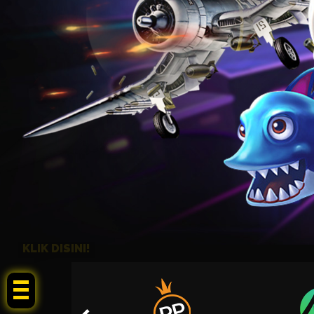
KLIK DISINI!