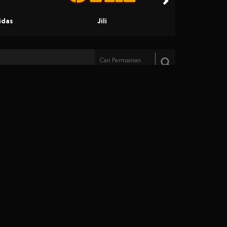
idas
Jili
Gemini
aru di Indonesia
gan bonus berlimpah. Bagaimana tidak ? zona situs game online
alih ke sistem Kudetabet online dan mencari jasa taruhan yang
gsung saja saat ini yaitu Kudetabet98 yang paling terbaik dan