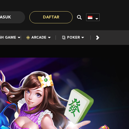
ASUK
DAFTAR
SH GAME
ARCADE
POKER
E-SPORTS