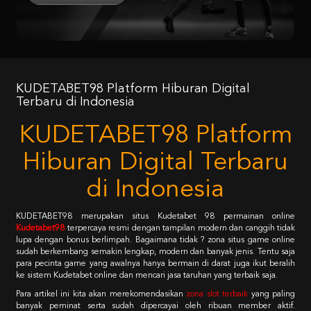
KUDETABET98 Platform Hiburan Digital
Terbaru di Indonesia
KUDETABET98 Platform
Hiburan Digital Terbaru
di Indonesia
KUDETABET98 merupakan situs Kudetabet 98 permainan online
Kudetabet98
terpercaya resmi dengan tampilan modern dan canggih tidak
lupa dengan bonus berlimpah. Bagaimana tidak ? zona situs game online
sudah berkembang semakin lengkap, modern dan banyak jenis. Tentu saja
para pecinta game yang awalnya hanya bermain di darat juga ikut beralih
ke sistem Kudetabet online dan mencari jasa taruhan yang terbaik saja.
Para artikel ini kita akan merekomendasikan
zona slot terbaik
yang paling
banyak peminat serta sudah dipercayai oleh ribuan member aktif.