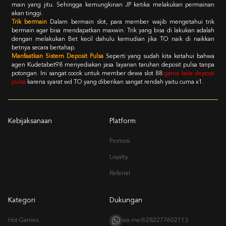
main yang jitu. Sehingga kemungkinan JP ketika melakukan permainan
akan tinggi.
Trik bermain
Dalam bermain slot, para member wajib mengetahui trik
bermain agar bisa mendapatkan maxwin. Trik yang bisa di lakukan adalah
dengan melakukan Bet kecil dahulu kemudian jika TO naik di naikkan
betnya secara bertahap.
Manfaatkan Sistem Deposit Pulsa
Seperti yang sudah kita ketahui bahwa
agen Kudetabet98 menyediakan jasa layanan taruhan deposit pulsa tanpa
potongan. Ini sangat cocok untuk member dewa slot 88
game bola deposit
pulsa
karena syarat wd TO yang diberikan sangat rendah yaitu cuma x1.
Kebijaksanaan
Platform
Promosi
Loyalty
Referral
Kategori
Dukungan
Hot Games
wa.me/6282277602113