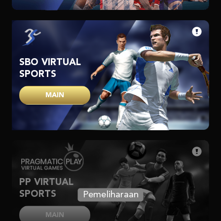
SBO VIRTUAL
SPORTS
MAIN
PP VIRTUAL
SPORTS
MAIN