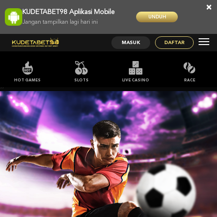
×
KUDETABET98 Aplikasi Mobile
UNDUH
Jangan tampilkan lagi hari ini
MASUK
DAFTAR
HOT GAMES
SLOTS
LIVE CASINO
RACE
;;