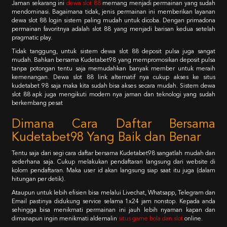
Jaman sekarang ini
dewa slot 88
memang menjadi permainan yang sudah
mendominasi. Bagaimana tidak, jenis permainan ini memberikan layanan
dewa slot 88 login sistem paling mudah untuk dicoba. Dengan primadona
permainan favoritnya adalah slot 88 yang menjadi barisan kedua setelah
pragmatic play.
Tidak tanggung, untuk sistem dewa slot 88 deposit pulsa juga sangat
mudah. Bahkan bersama Kudetabet98 yang mempromosikan deposit pulsa
tanpa potongan tentu saja memudahkan banyak member untuk meraih
kemenangan. Dewa slot 88 link alternatif nya cukup akses ke situs
kudetabet 98 saja maka kita sudah bisa akses secara mudah. Sistem dewa
slot 88 apk juga mengikuti modern nya jaman dan teknologi yang sudah
berkembang pesat
Dimana Cara Daftar Bersama
Kudetabet98 Yang Baik dan Benar
Tentu saja dari segi cara daftar bersama Kudetabet98 sangatlah mudah dan
sederhana saja. Cukup melakukan pendaftaran langsung dari website di
kolom pendaftaran. Maka user id akan langsung siap saat itu juga (dalam
hitungan per detik).
Ataupun untuk lebih efisien bisa melalui Livechat, Whatsapp, Telegram dan
Email pastinya didukung service selama 1x24 jam nonstop. Kepada anda
sehingga bisa menikmati permainan ini jauh lebih nyaman kapan dan
dimanapun ingin menikmati aldernalin
situs game bola dan slot
online.