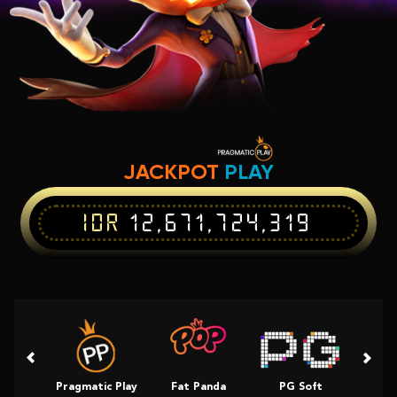
JACKPOT
PLAY
IDR
12,671,724,319
Pragmatic Play
Fat Panda
PG Soft
Slot