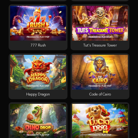
777 Rush
Tut's Treasure Tower
Happy Dragon
Code of Cairo