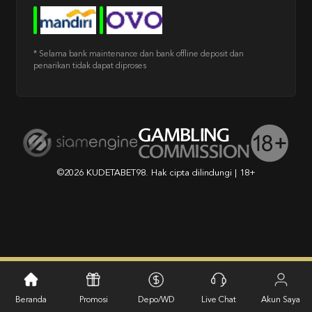
* Selama bank maintenance dan bank offline deposit dan
penarikan tidak dapat diproses
©2026 KUDETABET98. Hak cipta dilindungi | 18+
Beranda
Promosi
Depo/WD
Live Chat
Akun Saya