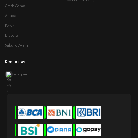
udetabet98_/
Crash Game
Arcade
Poker
E-Sports
Sabung Ayam
Komunitas
Telegram